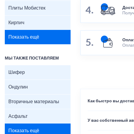
Плиты Мобистек
Дост
Получ
Кирпич
Показать ещё
Опла
Оплат
МЫ ТАКЖЕ ПОСТАВЛЯЕМ
Шифер
Ондулин
Как быстро вы достав
Вторичные материалы
Асфальт
У вас собственный а
Показать ещё