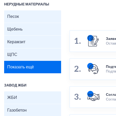
НЕРУДНЫЕ МАТЕРИАЛЫ
Песок
Щебень
Заяв
Керамзит
Остав
ЩПС
Показать ещё
Подт
Подтв
ЗАВОД ЖБИ
Согл
ЖБИ
Согла
Газобетон