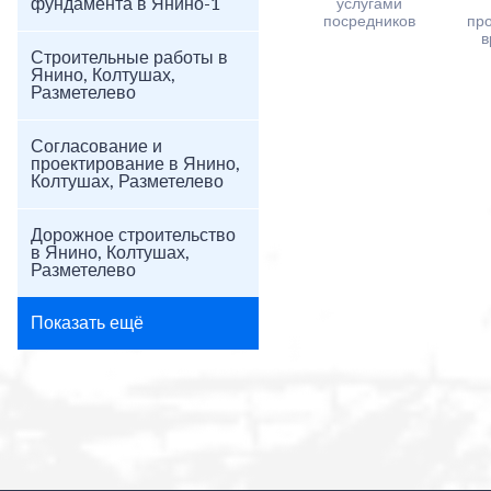
фундамента в Янино-1
услугами
посредников
пр
в
Строительные работы в
Янино, Колтушах,
Разметелево
Согласование и
проектирование в Янино,
Колтушах, Разметелево
Дорожное строительство
в Янино, Колтушах,
Разметелево
Показать ещё