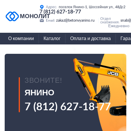
Адрес:
поселок Янино-1, Шоссейная ул., 48Дс2
7 (812) 627-18-77
МОНОЛИТ
Отдел
zakaz@betonvyanino.ru
snab@
Email:
снабжения:
Ежедневно с
О компании
Каталог
Оплата и доставка
Гара
ЗВОНИТЕ!
ЯНИНО
7 (812) 627-18-77