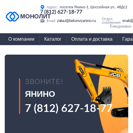
Адрес:
поселок Янино-1, Шоссейная ул., 48Дс2
7 (812) 627-18-77
МОНОЛИТ
Отдел
zakaz@betonvyanino.ru
snab@
Email:
снабжения:
Ежедневно с
О компании
Каталог
Оплата и доставка
Гара
ЗВОНИТЕ!
ЯНИНО
7 (812) 627-18-77