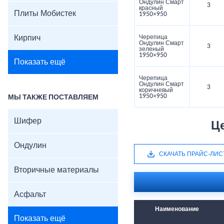
Ондулин Смарт
3
красный
Плиты Мобистек
1950×950
Кирпич
Черепица
Ондулин Смарт
3
зеленый
1950×950
Показать ещё
Черепица
Ондулин Смарт
3
коричневый
1950×950
МЫ ТАКЖЕ ПОСТАВЛЯЕМ
Шифер
Ц
Ондулин
СКАЧАТЬ ПРАЙС-ЛИС
Вторичные материалы
Асфальт
Наименование
Показать ещё