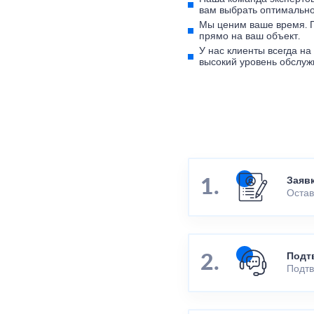
вам выбрать оптимально
Мы ценим ваше время. 
прямо на ваш объект.
У нас клиенты всегда н
высокий уровень обслуж
Заяв
Остав
Подт
Подтв