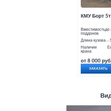
КМУ Борт 5т
Вместимость
до 
поддонов
Длина кузова
Наличие
Е
крана
от 8 000 руб
ЗАКАЗАТЬ
Вид