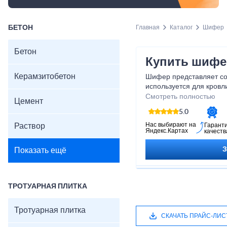
БЕТОН
Главная
Каталог
Шифер
Бетон
Купить шифе
Керамзитобетон
Шифер представляет со
используется для кровл
разные размеры, формы 
Смотреть полностью
Цемент
удобным в использовани
5.0
непресованной асбесто
обеспечивает ему прочн
Нас выбирают на
Раствор
Гарант
Яндекс.Картах
качеств
отлично справляется с з
других атмосферных во
Показать ещё
экологически чистым м
вредных веществ. Он т
звукоизоляцией и тепло
идеальным выбором для
ТРОТУАРНАЯ ПЛИТКА
Приобретая шифер у на
качественный материал,
Тротуарная плитка
годы.
СКАЧАТЬ ПРАЙС-ЛИС