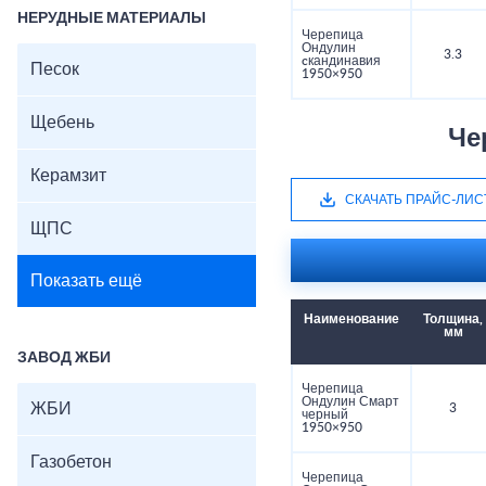
НЕРУДНЫЕ МАТЕРИАЛЫ
Черепица
Ондулин
3.3
cкандинавия
Песок
1950×950
Щебень
Че
Керамзит
СКАЧАТЬ ПРАЙС-ЛИС
ЩПС
Показать ещё
Наименование
Толщина,
мм
ЗАВОД ЖБИ
Черепица
Ондулин Смарт
ЖБИ
3
черный
1950×950
Газобетон
Черепица