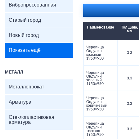
Вибропрессованная
Старый город
Наименование
Толщина,
мм
Новый город
Черепица
Показать ещё
Ондулин
3.3
красный
1950×950
МЕТАЛЛ
Черепица
Ондулин
3.3
зеленый
1950×950
Металлопрокат
Черепица
Арматура
Ондулин
3.3
коричневый
1950×950
Стеклопластиковая
арматура
Черепица
Ондулин
3.3
тоскана
1950×950