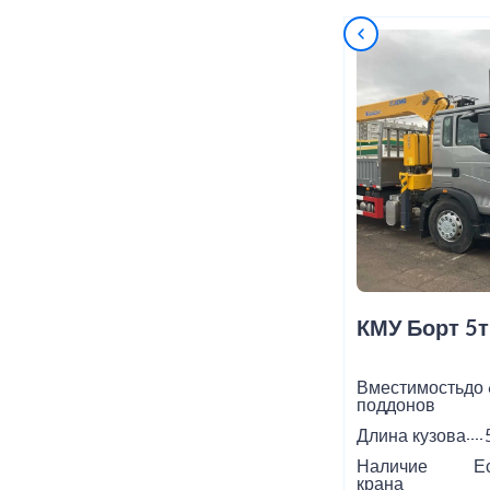
КМУ Борт 5т
Вместимость
до 
поддонов
Длина кузова
Наличие
Е
крана