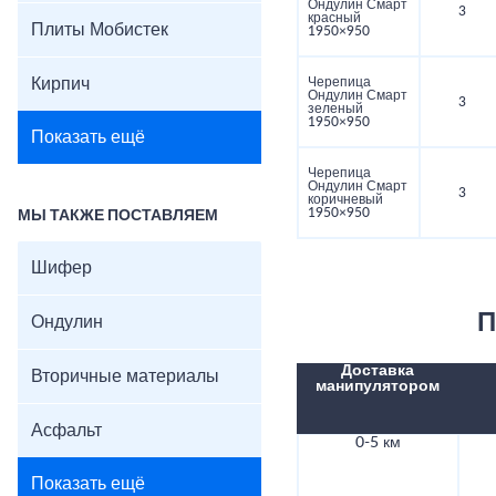
Ондулин Смарт
3
красный
Плиты Мобистек
1950×950
Кирпич
Черепица
Ондулин Смарт
3
зеленый
1950×950
Показать ещё
Черепица
Ондулин Смарт
3
коричневый
1950×950
МЫ ТАКЖЕ ПОСТАВЛЯЕМ
Шифер
П
Ондулин
Доставка
Вторичные материалы
манипулятором
Асфальт
0-5 км
Показать ещё