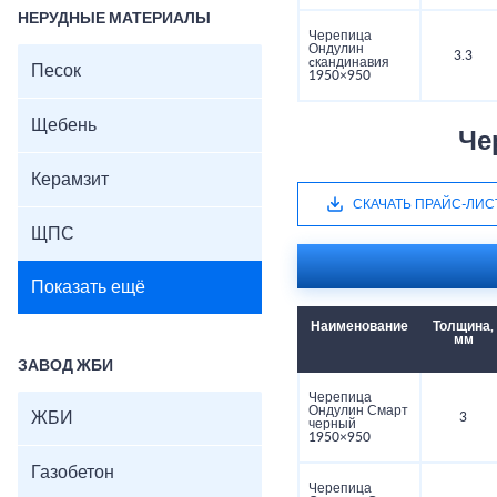
НЕРУДНЫЕ МАТЕРИАЛЫ
Черепица
Ондулин
3.3
cкандинавия
Песок
1950×950
Щебень
Че
Керамзит
СКАЧАТЬ ПРАЙС-ЛИС
ЩПС
Показать ещё
Наименование
Толщина,
мм
ЗАВОД ЖБИ
Черепица
Ондулин Смарт
ЖБИ
3
черный
1950×950
Газобетон
Черепица