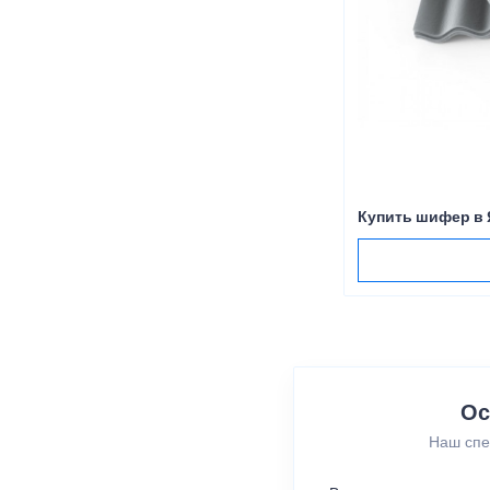
Купить шифер в
Ос
Наш спе