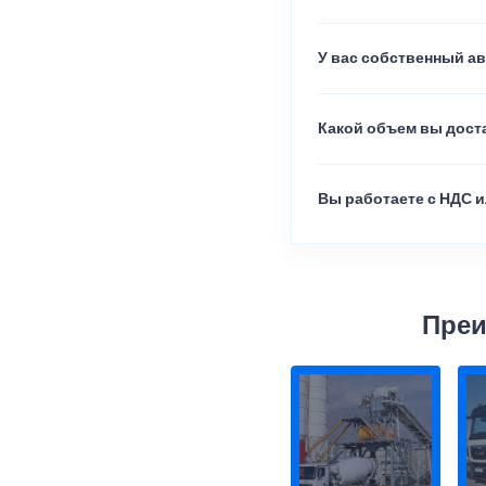
У вас собственный а
Какой объем вы доста
Вы работаете с НДС и
Преи