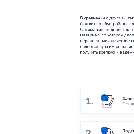
В сравнении с другими, та
бюджет на обустройство к
Оптимально подойдет для 
материал, по которому доп
переносит механические в
является лучшим решением
получить крепкую и надеж
Заяв
Остав
Подт