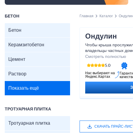
БЕТОН
Главная
Каталог
Ондули
Бетон
Ондулин
Керамзитобетон
Чтобы крыша прослужил
владельцы частных дом
ондулин в Янино. Это м
Смотреть полностью
Цемент
напоминает шифер, одн
5.0
характеристики выше. Т
прослужить не менее 60
Нас выбирают на
Раствор
Гарант
Яндекс.Картах
качеств
осуществить укладку, т
выдерживать ветровые н
Показать ещё
ТРОТУАРНАЯ ПЛИТКА
Тротуарная плитка
СКАЧАТЬ ПРАЙС-ЛИС