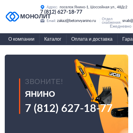
Адрес:
поселок Янино-1, Шоссейная ул., 48Дс2
7 (812) 627-18-77
МОНОЛИТ
Отдел
zakaz@betonvyanino.ru
snab@
Email:
снабжения:
Ежедневно с
О компании
Каталог
Оплата и доставка
Гара
ЗВОНИТЕ!
ЯНИНО
7 (812) 627-18-77