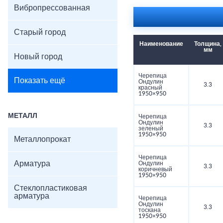
Вибропрессованная
Старый город
Наименование
Толщина,
мм
Новый город
Черепица
Показать ещё
Ондулин
3.3
красный
1950×950
МЕТАЛЛ
Черепица
Ондулин
3.3
зеленый
1950×950
Металлопрокат
Черепица
Арматура
Ондулин
3.3
коричневый
1950×950
Стеклопластиковая
арматура
Черепица
Ондулин
3.3
тоскана
1950×950