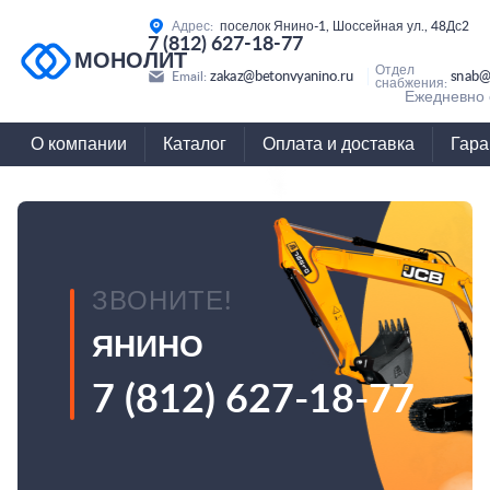
Адрес:
поселок Янино-1, Шоссейная ул., 48Дс2
7 (812) 627-18-77
МОНОЛИТ
Отдел
zakaz@betonvyanino.ru
snab@
Email:
снабжения:
Ежедневно с
О компании
Каталог
Оплата и доставка
Гара
ЗВОНИТЕ!
ЯНИНО
7 (812) 627-18-77