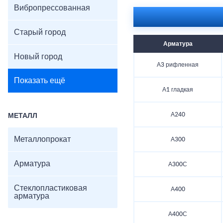
Вибропрессованная
Старый город
Арматура
Новый город
А3 рифленная
Показать ещё
А1 гладкая
А240
МЕТАЛЛ
Металлопрокат
А300
Арматура
А300С
Стеклопластиковая
А400
арматура
А400С