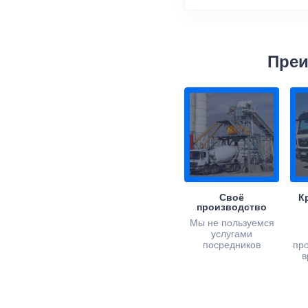
Преи
Своё
К
производство
Мы не пользуемся
услугами
посредников
пр
в