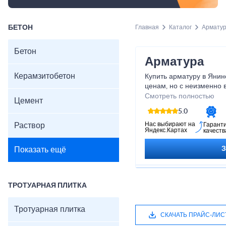
БЕТОН
Главная
Каталог
Армату
Бетон
Арматура
Керамзитобетон
Купить арматуру в Янин
ценам, но с неизменно
качества материала.
Смотреть полностью
Цемент
5.0
Нас выбирают на
Раствор
Гарант
Яндекс.Картах
качеств
Показать ещё
ТРОТУАРНАЯ ПЛИТКА
Тротуарная плитка
СКАЧАТЬ ПРАЙС-ЛИС