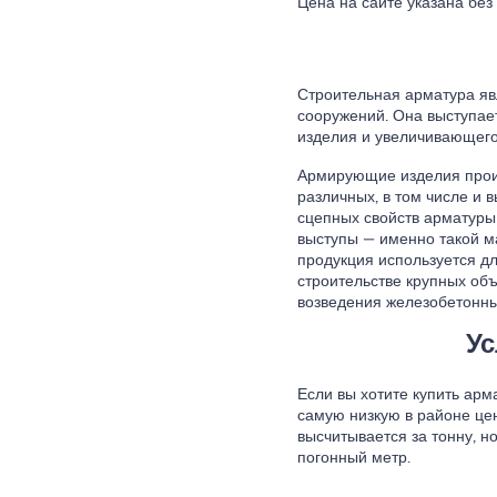
Цена на сайте указана без
Строительная арматура я
сооружений. Она выступае
изделия и увеличивающего
Армирующие изделия произ
различных, в том числе и
сцепных свойств арматуры
выступы — именно такой м
продукция используется д
строительстве крупных об
возведения железобетонных
Ус
Если вы хотите купить арм
самую низкую в районе це
высчитывается за тонну, н
погонный метр.