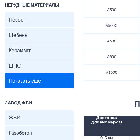
НЕРУДНЫЕ МАТЕРИАЛЫ
А500
Песок
А500С
Щебень
А600
Керамзит
А800
ЩПС
А1000
Показать ещё
П
ЗАВОД ЖБИ
ЖБИ
Доставка
длинномером
Газобетон
0-5 км