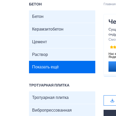
БЕТОН
Главная
Бетон
Че
Керамзитобетон
Суще
онду
при
Смо
Цемент
мате
знат
Нас 
Раствор
Янде
Показать ещё
ТРОТУАРНАЯ ПЛИТКА
Тротуарная плитка
Вибропрессованная