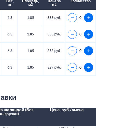
Вес,
Площадь,
Цена за
Количество
кг
м2
м2
6.3
1.85
333 руб.
6.3
1.85
333 руб.
6.3
1.85
353 руб.
6.3
1.85
329 руб.
тавки
а шаландой (Без
Цена, руб./смена
выгрузки)