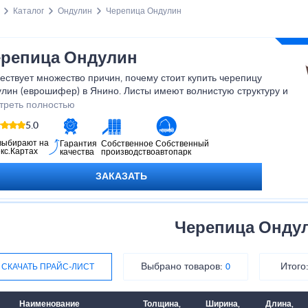
Каталог
Ондулин
Черепица Ондулин
репица Ондулин
ствует множество причин, почему стоит купить черепицу
лин (еврошифер) в Янино. Листы имеют волнистую структуру и
влекательный внешний вид. В сравнении с другими кровельными
треть полностью
риалами, не возникает сложности в процессе монтажа, если
5.0
ь технологию.
выбирают на
Гарантия
Собственное
Собственный
кс.Картах
качества
производство
автопарк
ЗАКАЗАТЬ
Черепица Онду
Выбрано товаров:
Итого
СКАЧАТЬ ПРАЙС-ЛИСТ
0
Наименование
Толщина,
Ширина,
Длина,