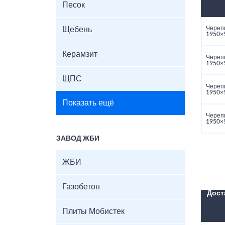
Песок
Череп
Щебень
1950×
Керамзит
Череп
1950×
ЩПС
Череп
1950×
Показать ещё
Череп
1950×
ЗАВОД ЖБИ
ЖБИ
Газобетон
Дост
Плиты Мобистек