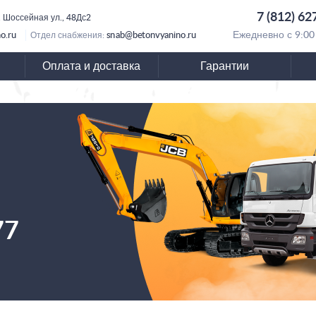
7 (812) 62
 Шоссейная ул., 48Дс2
o.ru
snab@betonvyanino.ru
Ежедневно с 9:00
Отдел снабжения:
Оплата и доставка
Гарантии
77