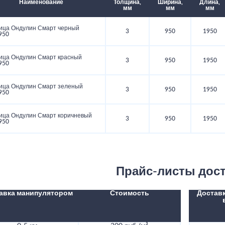
Наименование
Толщина,
Ширина,
Длина,
мм
мм
мм
ица Ондулин Смарт черный
3
950
1950
950
ица Ондулин Смарт красный
3
950
1950
950
ица Ондулин Смарт зеленый
3
950
1950
950
ица Ондулин Смарт коричневый
3
950
1950
950
Прайс-листы дос
авка манипулятором
Стоимость
Доставк