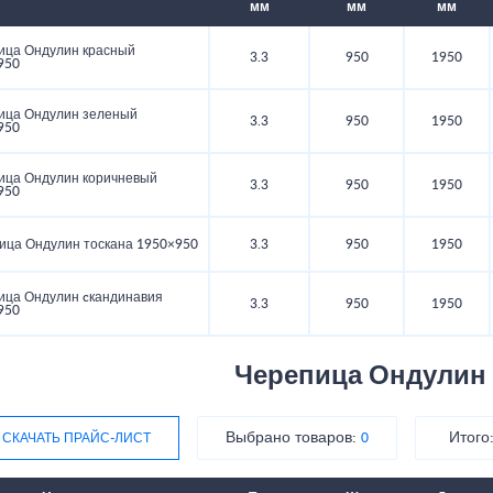
мм
мм
мм
ица Ондулин красный
3.3
950
1950
950
ица Ондулин зеленый
3.3
950
1950
950
ица Ондулин коричневый
3.3
950
1950
950
ица Ондулин тоскана 1950×950
3.3
950
1950
ица Ондулин cкандинавия
3.3
950
1950
950
Черепица Ондулин
Выбрано товаров:
Итого
СКАЧАТЬ ПРАЙС-ЛИСТ
0